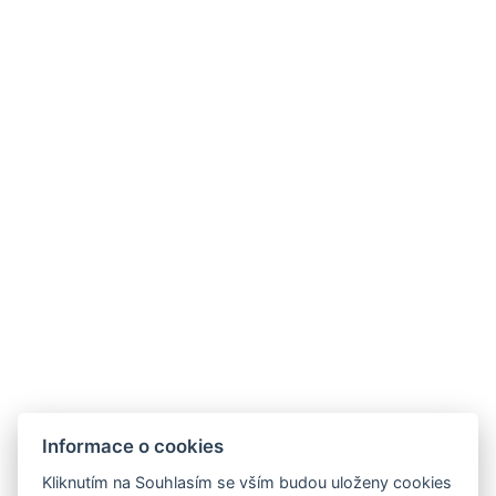
Leaflet
|
© Seznam.cz a.s. a další
FAMILY HOTEL ERIKA
Špindlerův Mlýn 223
Špindlerův Mlýn 543 51
Tel.:
+420 731 186 539
E-mail:
info@hotelerika.cz
Informace o cookies
Kliknutím na Souhlasím se vším budou uloženy cookies