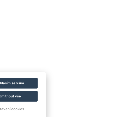
 zdarma
Minilednička
čet místností : 3
Parkoviště
REZERVOVAT NYNÍ
hlasím se vším
dmítnout vše
tavení cookies