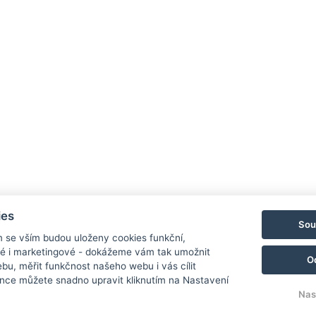
o psy
Nekuřácké prostředí
Denní úklid
Toaletní potřeby
elikost postele : Šířka: 180cm, Délka: 200cm
Počet ložnic : 2
Po
ies
Sou
m se vším budou uloženy cookies funkční,
ké i marketingové - dokážeme vám tak umožnit
O
bu, měřit funkčnost našeho webu i vás cílit
nce můžete snadno upravit kliknutím na Nastavení
Nas