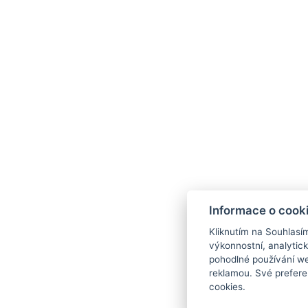
Domácí mazlíčci : Za cenu: 250 Kč, Vhodné pouze pr
Rozloha místnosti : 45m²
Typy postelí
V
ZPĚT NA POKOJE
FAMILY HOTEL ERIKA
Špindlerův Mlýn 223
Informace o cook
Špindlerův Mlýn 543 51
Kliknutím na Souhlasí
Tel.:
+420 731 186 539
výkonnostní, analytic
E-mail:
info@hotelerika.cz
pohodlné používání we
reklamou. Své prefere
cookies.