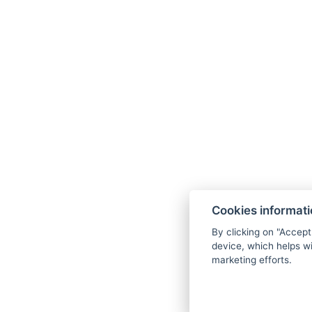
Haustiere : Zum Preis von: 250 Kč, Nur für Hunde ge
Bettgröße : Breite: 160cm, Länge: 200cm
Parkp
ZURÜCK ZU DEN ZIMMERN
FAMILY HOTEL ERIKA
Špindlerův Mlýn 223
Cookies informat
Špindlerův Mlýn 543 51
By clicking on "Accept
Tel.:
+420 731 186 539
device, which helps wi
E-mail:
admin@hotelerika.cz
marketing efforts.