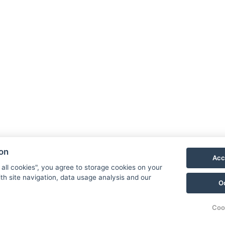
eignet
Nicht-Raucher-Umgebung
Tägliche Reinigung
Kost
latz
ion
Acc
 all cookies", you agree to storage cookies on your
th site navigation, data usage analysis and our
O
Coo