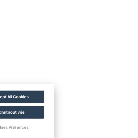
enlose Toilettenartikel
JETZT BUCHEN
ept All Cookies
dmítnout vše
kies Prefences